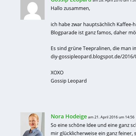
am 28. April 2016 um 1:3
Hallo zusammen,
ich habe zwar hauptsächlich Kaffee-ha
Blogparade ist ganz famos, daher mö
Es sind grüne Teepralinen, die man 
diy-gossipleopard.blogspot.de/2016
XOXO
Gossip Leopard
Nora Hodeige
am 21. April 2016 um 14:56
So eine schöne Idee und eine ganz sc
mir glücklicherweise ein ganz feiner, 