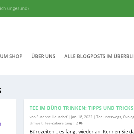
lich ungesund?
ZUM SHOP
ÜBER UNS
ALLE BLOGPOSTS IM ÜBERBL
S
TEE IM BÜRO TRINKEN: TIPPS UND TRICKS
von
Susanne Hausdorf
|
Jan. 18, 2022
|
Tee unterwegs
,
Ökolog
Umwelt
,
Tee-Zubereitung
|
2
D
Bürozeiten… es fängt wieder an. Kennen Sie da