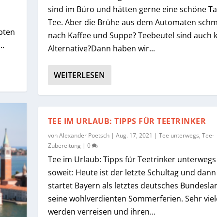
sind im Büro und hätten gerne eine schöne T
Tee. Aber die Brühe aus dem Automaten schm
ebten
nach Kaffee und Suppe? Teebeutel sind auch 
..
Alternative?Dann haben wir...
WEITERLESEN
TEE IM URLAUB: TIPPS FÜR TEETRINKER
von
Alexander Poetsch
|
Aug. 17, 2021
|
Tee unterwegs
,
Tee-
Zubereitung
|
0
Tee im Urlaub: Tipps für Teetrinker unterwegs 
soweit: Heute ist der letzte Schultag und dann
startet Bayern als letztes deutsches Bundesla
seine wohlverdienten Sommerferien. Sehr viel
werden verreisen und ihren...