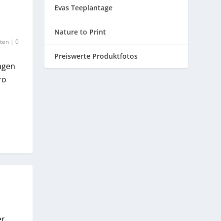
Evas Teeplantage
Nature to Print
ten
|
0
Preiswerte Produktfotos
agen
ro
er