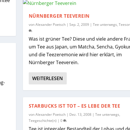
üntee
NÜRNBERGER TEEVEREIN
von
Alexander Poetsch
|
Sep. 2, 2009
|
Tee unterwegs
,
Teesor
Was ist grüner Tee? Diese und viele andere Fr
um Tee aus Japan, um Matcha, Sencha, Gyoku
und die Teezeremonie wird hier erklärt, im
Nürnberger Teeverein.
WEITERLESEN
ng-
STARBUCKS IST TOT – ES LEBE DER TEE
von
Alexander Poetsch
|
Dez. 13, 2008
|
Tee unterwegs
,
Teegeschichte(n)
|
0
Tee ist integraler Bestandteil der Lohas und d