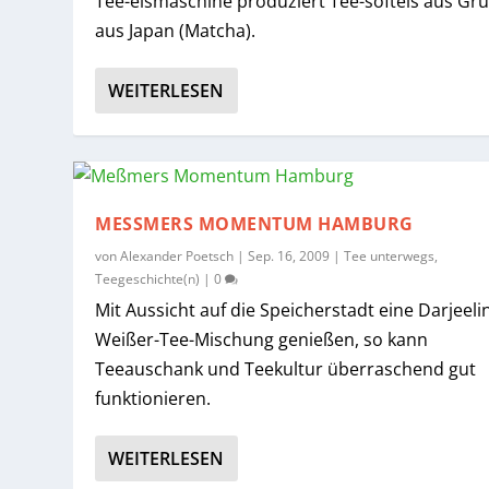
Tee-eismaschine produziert Tee-softeis aus Gr
aus Japan (Matcha).
WEITERLESEN
MESSMERS MOMENTUM HAMBURG
von
Alexander Poetsch
|
Sep. 16, 2009
|
Tee unterwegs
,
Teegeschichte(n)
|
0
Mit Aussicht auf die Speicherstadt eine Darjeeli
Weißer-Tee-Mischung genießen, so kann
Teeauschank und Teekultur überraschend gut
funktionieren.
WEITERLESEN