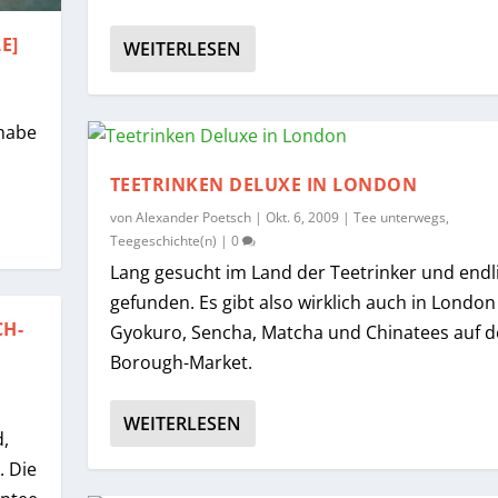
E]
WEITERLESEN
 habe
TEETRINKEN DELUXE IN LONDON
von
Alexander Poetsch
|
Okt. 6, 2009
|
Tee unterwegs
,
Teegeschichte(n)
|
0
Lang gesucht im Land der Teetrinker und endl
gefunden. Es gibt also wirklich auch in London
CH-
Gyokuro, Sencha, Matcha und Chinatees auf 
Borough-Market.
WEITERLESEN
d,
. Die