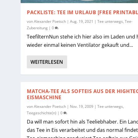
PACKLISTE: TEE IM URLAUB [FREE PRINTABL
von
Alexander Poetsch
|
Aug. 19, 2021
|
Tee unterwegs
,
Tee-
Zubereitung
|
0
TeefilternNun stehe ich hier also im Laden und
wieder einmal keinen Ventilator gekauft und...
WEITERLESEN
MATCHA-TEE ALS SOFTEIS AUS DER HIGHTE
EISMASCHINE
von
Alexander Poetsch
|
Nov. 19, 2009
|
Tee unterwegs
,
Teegeschichte(n)
|
0
Da will man sofort hin als Teeliebhaber. Ein Lan
das Tee in Eis verarbeitet und das normal findet