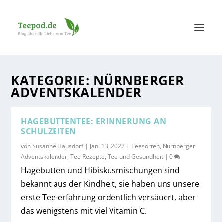
KATEGORIE:
NÜRNBERGER
ADVENTSKALENDER
HAGEBUTTENTEE: ERINNERUNG AN
SCHULZEITEN
von
Susanne Hausdorf
|
Jan. 13, 2022
|
Teesorten
,
Nürnberger
Adventskalender
,
Tee Rezepte
,
Tee und Gesundheit
|
0
Hagebutten und Hibiskusmischungen sind
bekannt aus der Kindheit, sie haben uns unsere
erste Tee-erfahrung ordentlich versäuert, aber
das wenigstens mit viel Vitamin C.