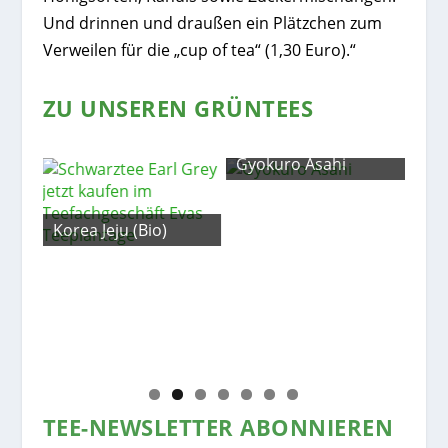
Und drinnen und draußen ein Plätzchen zum
Verweilen für die „cup of tea“ (1,30 Euro).“
ZU UNSEREN GRÜNTEES
Gyokuro Asahi
Korea Jeju (Bio)
Chi
TEE-NEWSLETTER ABONNIEREN