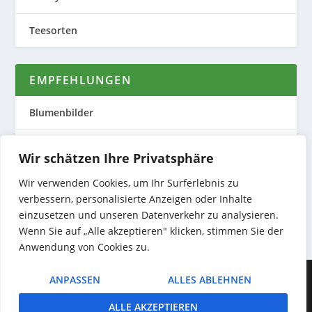
Teesorten
EMPFEHLUNGEN
Blumenbilder
Evas Teeplantage
Wir schätzen Ihre Privatsphäre
Nature to Print
Wir verwenden Cookies, um Ihr Surferlebnis zu
verbessern, personalisierte Anzeigen oder Inhalte
Preiswerte Produktfotos
einzusetzen und unseren Datenverkehr zu analysieren.
Wenn Sie auf „Alle akzeptieren" klicken, stimmen Sie der
Anwendung von Cookies zu.
Entworfen von
| Unterstützt von
Elegant Themes
WordPress
ANPASSEN
ALLES ABLEHNEN
ALLE AKZEPTIEREN