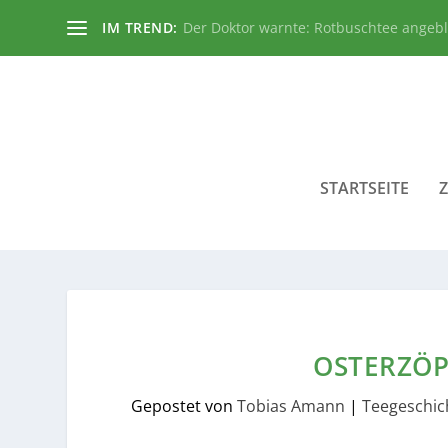
IM TREND:
Der Doktor warnte: Rotbuschtee angeb
STARTSEITE
OSTERZÖP
Gepostet von
Tobias Amann
|
Teegeschic