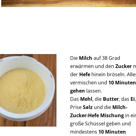
Die
Milch
auf 38 Grad
erwärmen und den
Zucker
m
der
Hefe
hinein bröseln. Alle
vermischen und
10 Minuten
gehen
lassen.
Das
Mehl
, die
Butter
, das
Ei
,
Prise
Salz
und die
Milch-
Zucker-Hefe Mischung
in ei
große Schüssel geben und
mindestens
10 Minuten