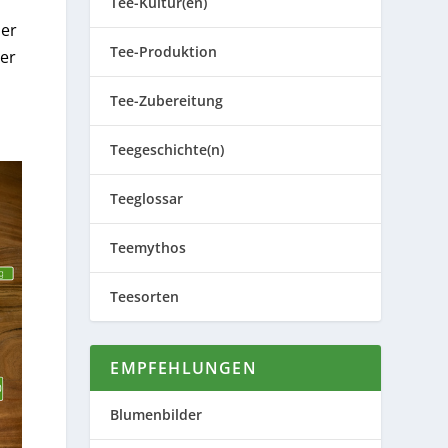
Tee-Kultur(en)
der
Tee-Produktion
er
Tee-Zubereitung
Teegeschichte(n)
Teeglossar
Teemythos
Teesorten
EMPFEHLUNGEN
Blumenbilder