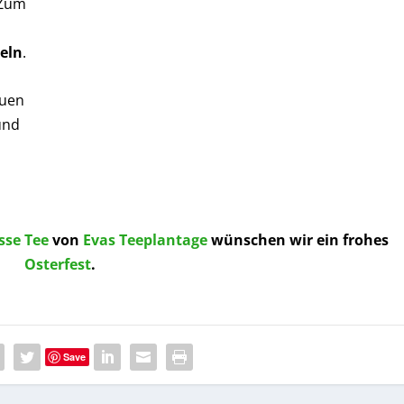
 Zum
eln
.
uen
und
sse Tee
von
Evas Teeplantage
wünschen wir ein frohes
Osterfest
.
Save