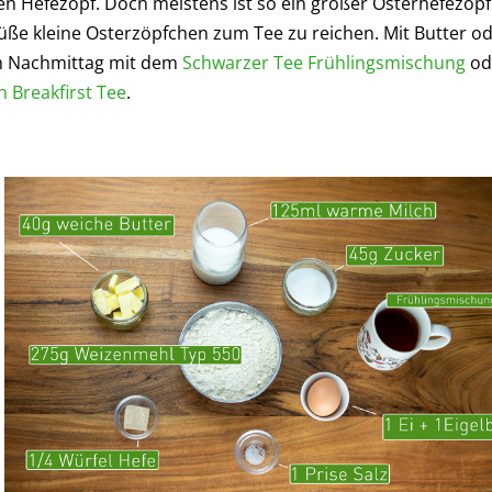
en Hefezopf. Doch meistens ist so ein großer Osterhefezopf
süße kleine Osterzöpfchen zum Tee zu reichen. Mit Butter o
m Nachmittag mit dem
Schwarzer Tee Frühlingsmischung
od
h Breakfirst Tee
.