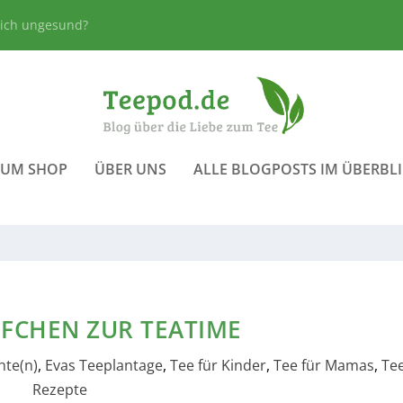
lich ungesund?
ZUM SHOP
ÜBER UNS
ALLE BLOGPOSTS IM ÜBERBL
FCHEN ZUR TEATIME
hte(n)
,
Evas Teeplantage
,
Tee für Kinder
,
Tee für Mamas
,
Te
Rezepte