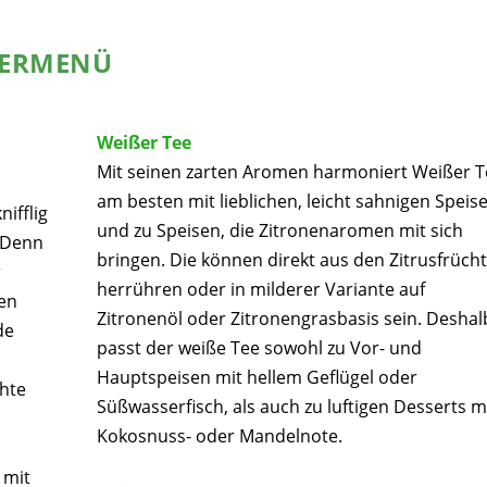
TERMENÜ
Weißer Tee
Mit seinen zarten Aromen harmoniert Weißer T
am besten mit lieblichen, leicht sahnigen Speis
ifflig
und zu Speisen, die Zitronenaromen mit sich
. Denn
bringen. Die können direkt aus den Zitrusfrüch
r
herrühren oder in milderer Variante auf
gen
Zitronenöl oder Zitronengrasbasis sein. Deshal
de
passt der weiße Tee sowohl zu Vor- und
Hauptspeisen mit hellem Geflügel oder
chte
Süßwasserfisch, als auch zu luftigen Desserts m
Kokosnuss- oder Mandelnote.
 mit