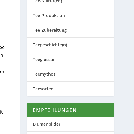
Tee-Kultur(en)
Tee-Produktion
Tee-Zubereitung
Teegeschichte(n)
ee
en
Teeglossar
ten
Teemythos
b
Teesorten
EMPFEHLUNGEN
it
Blumenbilder