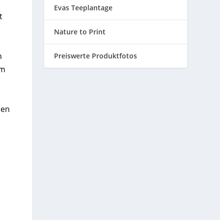
Evas Teeplantage
t
Nature to Print
n
Preiswerte Produktfotos
em
ren