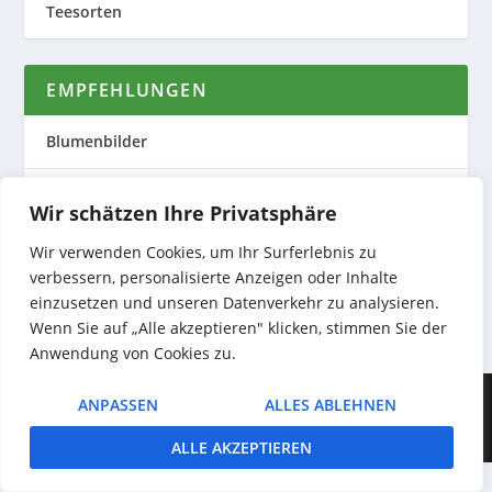
Teesorten
EMPFEHLUNGEN
Blumenbilder
Evas Teeplantage
Wir schätzen Ihre Privatsphäre
Nature to Print
Wir verwenden Cookies, um Ihr Surferlebnis zu
verbessern, personalisierte Anzeigen oder Inhalte
Preiswerte Produktfotos
einzusetzen und unseren Datenverkehr zu analysieren.
Wenn Sie auf „Alle akzeptieren" klicken, stimmen Sie der
Anwendung von Cookies zu.
Entworfen von
| Unterstützt von
Elegant Themes
WordPress
ANPASSEN
ALLES ABLEHNEN
ALLE AKZEPTIEREN
Not found