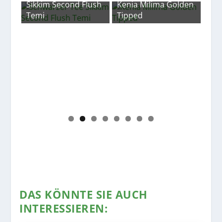
lush
Sikkim Second Flush
Kenia Milima Golden
Temi
Tipped
Nep
Go
DAS KÖNNTE SIE AUCH
INTERESSIEREN: