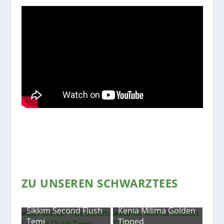
ZU UNSEREN SCHWARZTEES
lush
Sikkim Second Flush
Kenia Milima Golden
Temi
Tipped