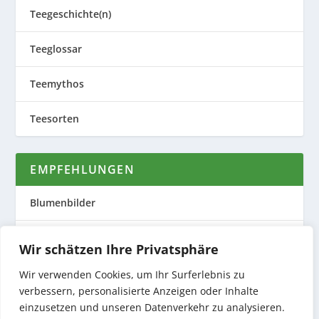
Teegeschichte(n)
Teeglossar
Teemythos
Teesorten
EMPFEHLUNGEN
Blumenbilder
Evas Teeplantage
Wir schätzen Ihre Privatsphäre
Nature to Print
Wir verwenden Cookies, um Ihr Surferlebnis zu
verbessern, personalisierte Anzeigen oder Inhalte
Preiswerte Produktfotos
einzusetzen und unseren Datenverkehr zu analysieren.