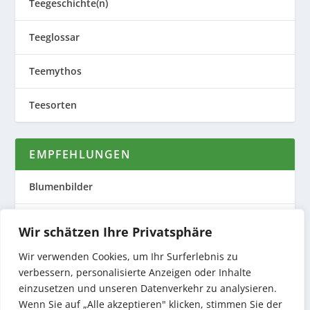
Teegeschichte(n)
Teeglossar
Teemythos
Teesorten
EMPFEHLUNGEN
Blumenbilder
Evas Teeplantage
Wir schätzen Ihre Privatsphäre
Nature to Print
Wir verwenden Cookies, um Ihr Surferlebnis zu
verbessern, personalisierte Anzeigen oder Inhalte
Preiswerte Produktfotos
einzusetzen und unseren Datenverkehr zu analysieren.
Wenn Sie auf „Alle akzeptieren" klicken, stimmen Sie der