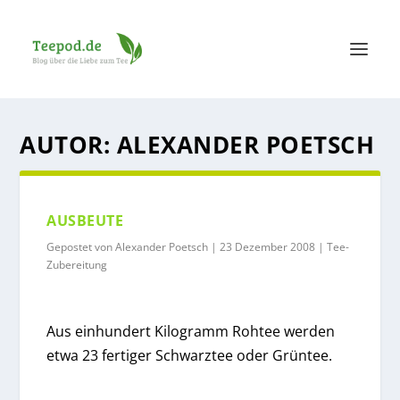
AUTOR:
ALEXANDER POETSCH
AUSBEUTE
Gepostet von
Alexander Poetsch
|
23 Dezember 2008
|
Tee-
Zubereitung
Aus einhundert Kilogramm Rohtee werden
etwa 23 fertiger Schwarztee oder Grüntee.