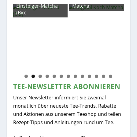
Einsteiger-Matcha
Matcha
(Bio)
Grü
mit
0
1
2
3
TEE-NEWSLETTER ABONNIEREN
Unser Newsletter informiert Sie zweimal
monatlich über neueste Tee-Trends, Rabatte
und Aktionen aus unserem Teeshop und teilen
Rezept-Tipps und Anleitungen rund um Tee.