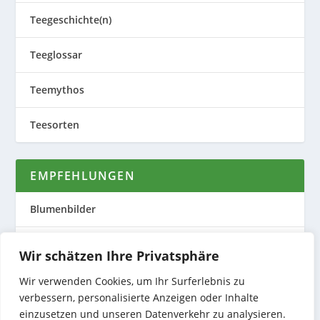
Teegeschichte(n)
Teeglossar
Teemythos
Teesorten
EMPFEHLUNGEN
Blumenbilder
Evas Teeplantage
Wir schätzen Ihre Privatsphäre
Nature to Print
Wir verwenden Cookies, um Ihr Surferlebnis zu
verbessern, personalisierte Anzeigen oder Inhalte
Preiswerte Produktfotos
einzusetzen und unseren Datenverkehr zu analysieren.