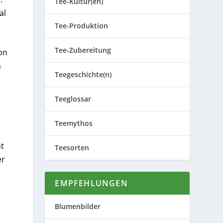
Tee-Kultur(en)
al
Tee-Produktion
Tee-Zubereitung
on
n
Teegeschichte(n)
Teeglossar
Teemythos
ht
Teesorten
er
EMPFEHLUNGEN
Blumenbilder