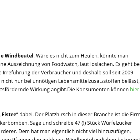
ne Windbeutel
. Wäre es nicht zum Heulen, könnte man
hene Auszeichnung von Foodwatch, laut loslachen. Es geht be
e Irreführung der Verbraucher und deshalb soll seit 2009
 nicht nur bei unnötigen Lebensmittelzusatzstoffen belässt,
eitsfördernde Wirkung angibt.Die Konsumenten können
hier
„
Eistee
“ dabei. Der Platzhirsch in dieser Branche ist die Fir
ckerbomben. Sage und schreibe 47 (!) Stück Würfelzucker
förderer. Dem hat man eigentlich nicht viel hinzuzufügen,
kt von Pfanner den goldenen Windbeutel verliehen bekommt