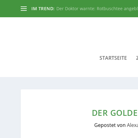
IM TREND:
Der Doktor warnte: Rotbuschtee angeb
STARTSEITE
DER GOLDE
Gepostet von
Alex