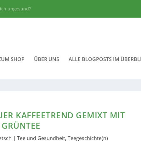
lich ungesund?
ZUM SHOP
ÜBER UNS
ALLE BLOGPOSTS IM ÜBERBL
UER KAFFEETREND GEMIXT MIT
GRÜNTEE
etsch
|
Tee und Gesundheit
,
Teegeschichte(n)