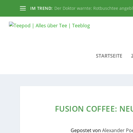
IM TREND:
Der Doktor warnte: Rotbuschtee angeb
STARTSEITE
FUSION COFFEE: NE
Gepostet von
Alexander Po