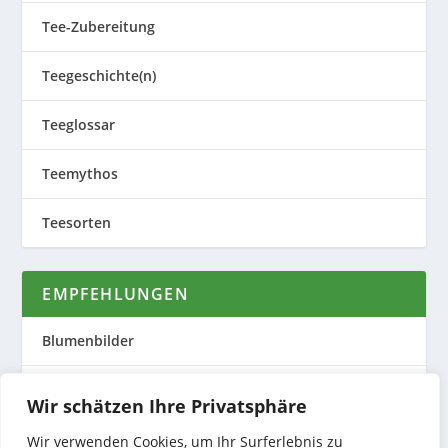
Tee-Zubereitung
Teegeschichte(n)
Teeglossar
Teemythos
Teesorten
EMPFEHLUNGEN
Blumenbilder
Evas Teeplantage
Wir schätzen Ihre Privatsphäre
Nature to Print
Wir verwenden Cookies, um Ihr Surferlebnis zu