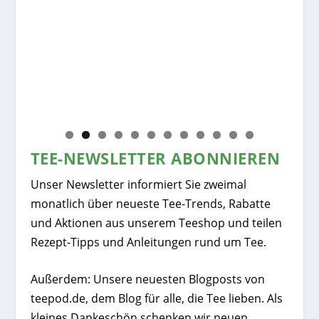
ve
Iri
Kak
0
1
2
TEE-NEWSLETTER ABONNIEREN
Unser Newsletter informiert Sie zweimal
monatlich über neueste Tee-Trends, Rabatte
und Aktionen aus unserem Teeshop und teilen
Rezept-Tipps und Anleitungen rund um Tee.
Außerdem: Unsere neuesten Blogposts von
teepod.de, dem Blog für alle, die Tee lieben. Als
kleines Dankeschön schenken wir neuen