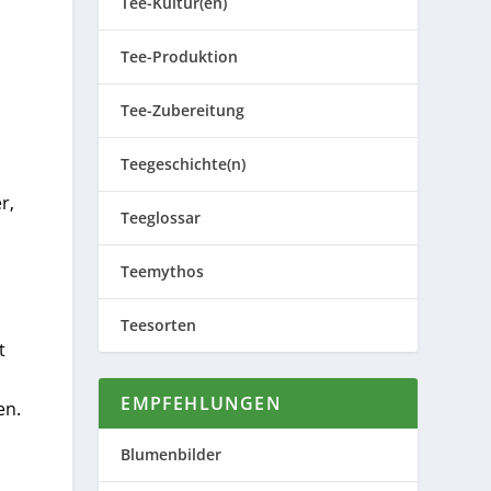
Tee-Kultur(en)
Tee-Produktion
Tee-Zubereitung
Teegeschichte(n)
r,
Teeglossar
Teemythos
Teesorten
t
EMPFEHLUNGEN
en.
Blumenbilder