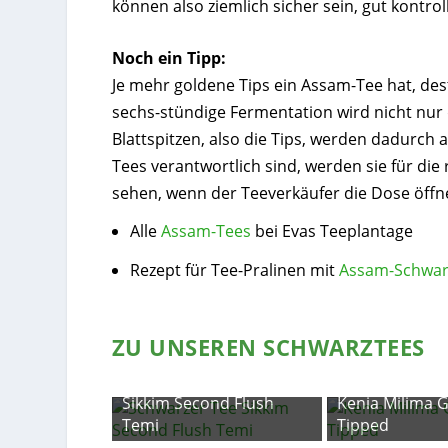
können also ziemlich sicher sein, gut kontrol
Noch ein Tipp:
Je mehr goldene Tips ein Assam-Tee hat, des
sechs-stündige Fermentation wird nicht nur 
Blattspitzen, also die Tips, werden dadurc
Tees verantwortlich sind, werden sie für die 
sehen, wenn der Teeverkäufer die Dose öffn
Alle
Assam-Tees
bei Evas Teeplantage
Rezept für Tee-Pralinen mit
Assam-Schwar
ZU UNSEREN SCHWARZTEES
irst Flush
Sikkim Second Flush
Kenia Milima 
Temi
Tipped