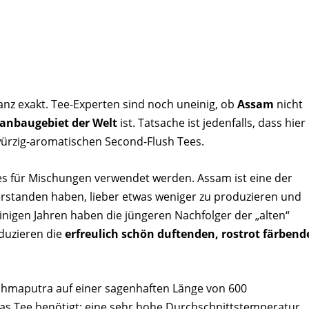
ganz exakt. Tee-Experten sind noch uneinig, ob
Assam
nicht
nbaugebiet der Welt
ist. Tatsache ist jedenfalls, dass hier 
würzig-aromatischen Second-Flush Tees.
Tees für Mischungen verwendet werden. Assam ist eine der
rstanden haben, lieber etwas weniger zu produzieren und
einigen Jahren haben die jüngeren Nachfolger der „alten“
duzieren die
erfreulich schön duftenden, rostrot färbend
rahmaputra auf einer sagenhaften Länge von 600
das Tee benötigt: eine sehr hohe Durchschnittstemperatur