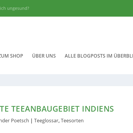
lich ungesund?
ZUM SHOP
ÜBER UNS
ALLE BLOGPOSTS IM ÜBERBL
TE TEEANBAUGEBIET INDIENS
nder Poetsch
|
Teeglossar
,
Teesorten