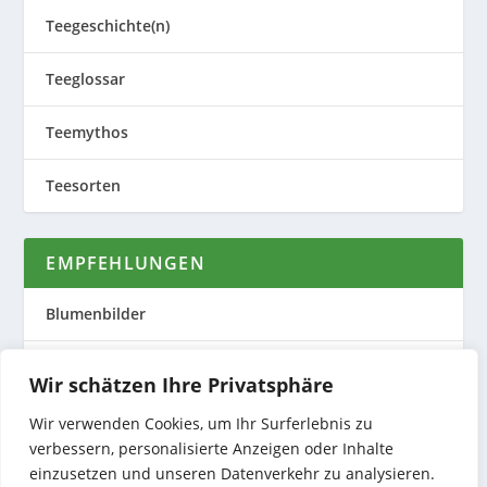
Teegeschichte(n)
Teeglossar
Teemythos
Teesorten
EMPFEHLUNGEN
Blumenbilder
Evas Teeplantage
Wir schätzen Ihre Privatsphäre
Nature to Print
Wir verwenden Cookies, um Ihr Surferlebnis zu
verbessern, personalisierte Anzeigen oder Inhalte
Preiswerte Produktfotos
einzusetzen und unseren Datenverkehr zu analysieren.