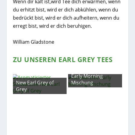
Wenn dir kalt ist,wird Tee dich erwärmen, wenn
du erhitzt bist, wird er dich abkühlen, wenn du
bedrückt bist, wird er dich aufheitern, wenn du
erregt bist, wird er dich beruhigen.
William Gladstone
ZU UNSEREN EARL GREY TEES
Early Morning
New Earl Grey of
Mischung
Grey
Ear