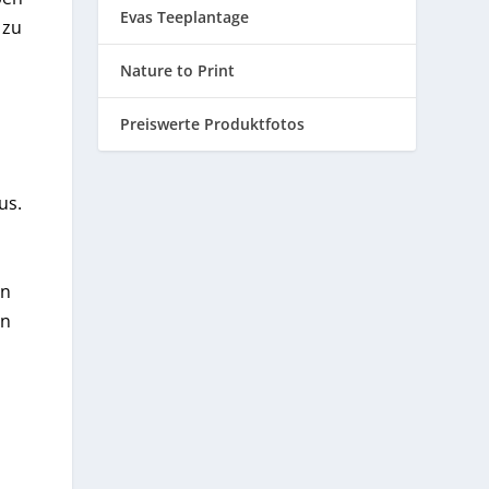
Evas Teeplantage
 zu
Nature to Print
Preiswerte Produktfotos
us.
nn
nn