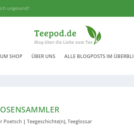
lich ungesund?
ZUM SHOP
ÜBER UNS
ALLE BLOGPOSTS IM ÜBERBL
DOSENSAMMLER
r Poetsch
|
Teegeschichte(n)
,
Teeglossar