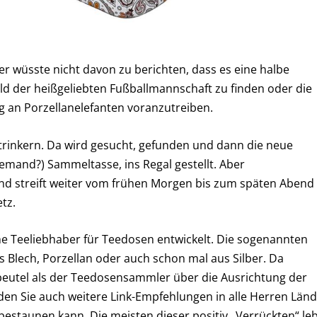
r wüsste nicht davon zu berichten, dass es eine halbe
ild der heißgeliebten Fußballmannschaft zu finden oder die
 an Porzellanelefanten voranzutreiben.
etrinkern. Da wird gesucht, gefunden und dann die neue
emand?) Sammeltasse, ins Regal gestellt. Aber
und streift weiter vom frühen Morgen bis zum späten Abend
tz.
che Teeliebhaber für Teedosen entwickelt. Die sogenannten
lech, Porzellan oder auch schon mal aus Silber. Da
dbeutel als der Teedosensammler über die Ausrichtung der
den Sie auch weitere Link-Empfehlungen in alle Herren Länd
staunen kann. Die meisten dieser positiv „Verrückten“ le