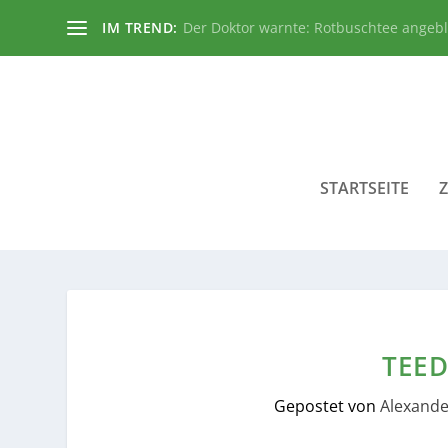
IM TREND:
Der Doktor warnte: Rotbuschtee angeb
STARTSEITE
TEE
Gepostet von
Alexande