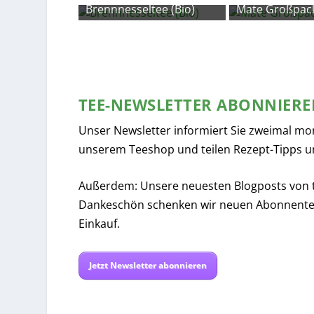
Brennnesseltee (Bio)
Mate Großpac
ten
TEE-NEWSLETTER ABONNIER
Unser Newsletter informiert Sie zweimal mo
unserem Teeshop und teilen Rezept-Tipps u
Außerdem: Unsere neuesten Blogposts von tee
Dankeschön schenken wir neuen Abonnente
Einkauf.
Jetzt Newsletter abonnieren