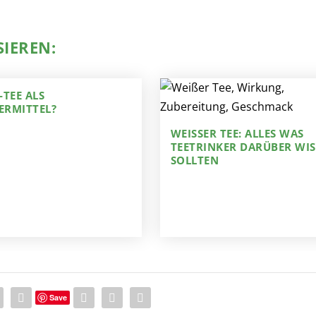
SIEREN:
-TEE ALS
RMITTEL?
WEISSER TEE: ALLES WAS T
EETRINKER DARÜBER WISS
OLLTEN
Save