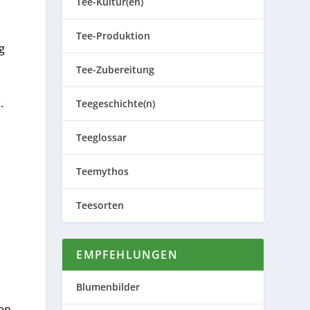
Tee-Kultur(en)
Tee-Produktion
g
Tee-Zubereitung
.
Teegeschichte(n)
Teeglossar
Teemythos
Teesorten
EMPFEHLUNGEN
Blumenbilder
ren