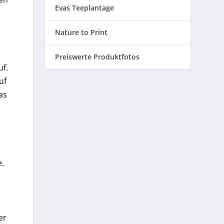
Evas Teeplantage
Nature to Print
Preiswerte Produktfotos
uf.
uf
as
e.
er