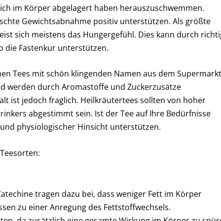
die sich im Körper abgelagert haben herauszuschwemmen.
schte Gewichtsabnahme positiv unterstützen. Als größte
ist sich meistens das Hungergefühl. Dies kann durch richti
 die Fastenkur unterstützen.
elchen Tees mit schön klingenden Namen aus dem Supermarkt
und werden durch Aromastoffe und Zuckerzusätze
t ist jedoch fraglich. Heilkräutertees sollten von hoher
inkers abgestimmt sein. Ist der Tee auf Ihre Bedürfnisse
und physiologischer Hinsicht unterstützen.
 Teesorten:
atechine tragen dazu bei, dass weniger Fett im Körper
ssen zu einer Anregung des Fettstoffwechsels.
ten, da zusätzlich eine gesamte Wirkung im Körper zu spü