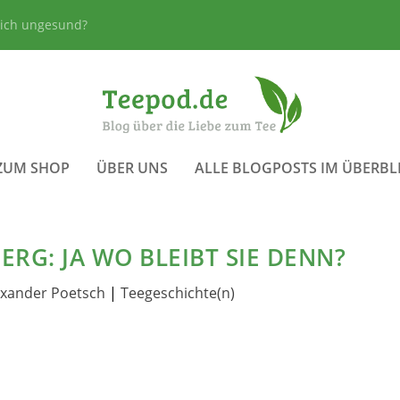
lich ungesund?
ZUM SHOP
ÜBER UNS
ALLE BLOGPOSTS IM ÜBERBL
RG: JA WO BLEIBT SIE DENN?
exander Poetsch
|
Teegeschichte(n)