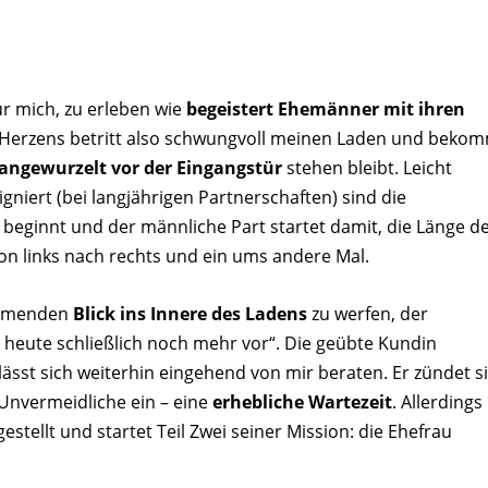
ür mich, zu erleben wie
begeistert Ehemänner mit ihren
 Herzens betritt also schwungvoll meinen Laden und beko
angewurzelt vor der Eingangstür
stehen bleibt. Leicht
gniert (bei langjährigen Partnerschaften) sind die
beginnt und der männliche Part startet damit, die Länge d
n links nach rechts und ein ums andere Mal.
immenden
Blick ins Innere des Ladens
zu werfen, der
en heute schließlich noch mehr vor“. Die geübte Kundin
ässt sich weiterhin eingehend von mir beraten. Er zündet s
s Unvermeidliche ein – eine
erhebliche Wartezeit
. Allerdings
stellt und startet Teil Zwei seiner Mission: die Ehefrau