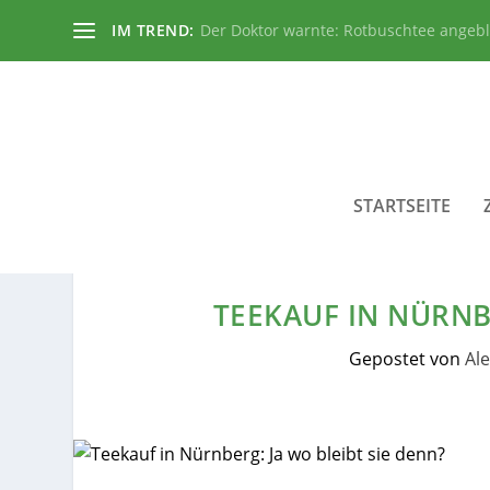
IM TREND:
Der Doktor warnte: Rotbuschtee angeb
STARTSEITE
TEEKAUF IN NÜRNBE
Gepostet von
Al