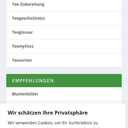
Tee-Zubereitung
Teegeschichte(n)
Teeglossar
Teemythos
Teesorten
EMPFEHLUNGEN
Blumenbilder
Evas Teeplantage
Wir schätzen Ihre Privatsphäre
Nature to Print
Wir verwenden Cookies, um Ihr Surferlebnis zu