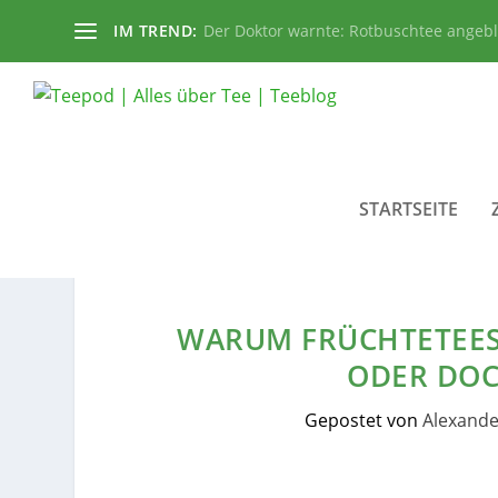
IM TREND:
Der Doktor warnte: Rotbuschtee angeb
STARTSEITE
WARUM FRÜCHTETEES
ODER DOC
Gepostet von
Alexande