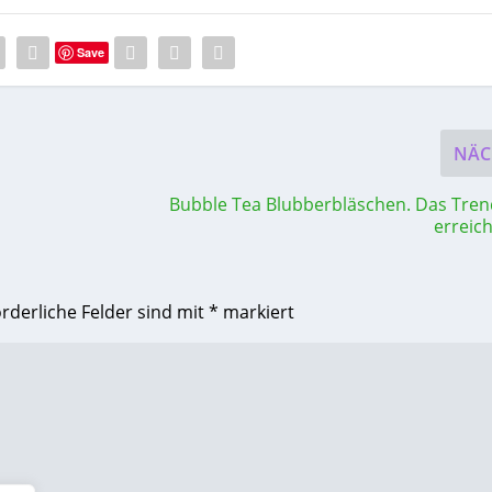
Save
NÄC
Bubble Tea Blubberbläschen. Das Tre
erreic
orderliche Felder sind mit
*
markiert