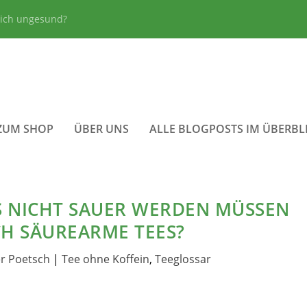
lich ungesund?
ZUM SHOP
ÜBER UNS
ALLE BLOGPOSTS IM ÜBERBL
 NICHT SAUER WERDEN MÜSSEN
H SÄUREARME TEES?
r Poetsch
|
Tee ohne Koffein
,
Teeglossar