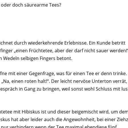
ichnet durch wiederkehrende Erlebnisse. Ein Kunde betritt
nger „einen Früchtetee, aber der darf nicht sauer werden!
em Wedeln selbigen Fingers betont.
fne mit einer Gegenfrage, was für einen Tee er denn trinke.
 „Na, einen roten halt!“. Der leicht nervöse Unterton verrät,
sgespräch in Gang zu bringen, weil sonst wohl Schluss mit lus
üchtetee mit Hibiskus ist und dieser beigemischt wird, um de
iskus hat aber leider auch die Angewohnheit, bei einer Ziehz
 nur verhindern wenn der Tee maximal ebendiese fünf