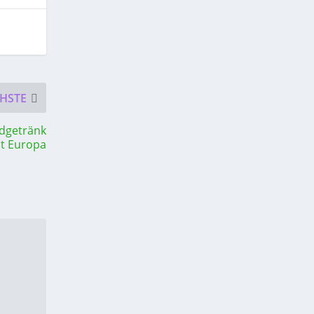
HSTE
ndgetränk
ht Europa