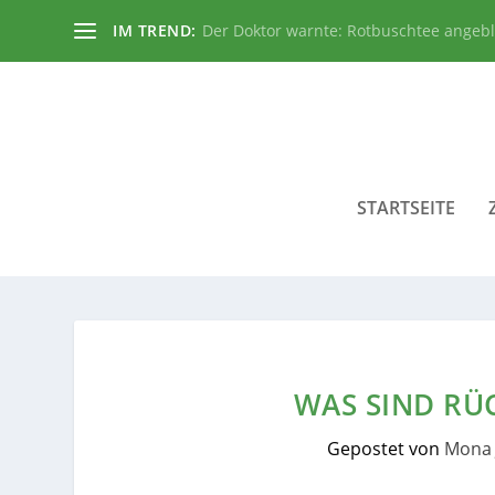
IM TREND:
Der Doktor warnte: Rotbuschtee angeb
STARTSEITE
WAS SIND R
Gepostet von
Mona 