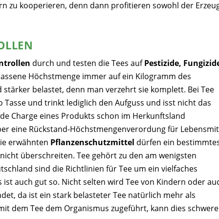
dern zu kooperieren, denn dann profitieren sowohl der Erzeu
OLLEN
ntrollen
durch und testen die Tees auf
Pestizide, Fungizid
ugelassene Höchstmenge immer auf ein Kilogramm des
stärker belastet, denn man verzehrt sie komplett. Bei Tee
Tasse und trinkt lediglich den Aufguss und isst nicht das
ede Charge eines Produkts schon im Herkunftsland
ber eine Rückstand-Höchstmengenverordung für Lebensmit
Die erwähnten
Pflanzenschutzmittel
dürfen ein bestimmte
, nicht überschreiten. Tee gehört zu den am wenigsten
tschland sind die Richtlinien für Tee um ein vielfaches
 ist auch gut so. Nicht selten wird Tee von Kindern oder au
et, da ist ein stark belasteter Tee natürlich mehr als
mit dem Tee dem Organismus zugeführt, kann dies schwere