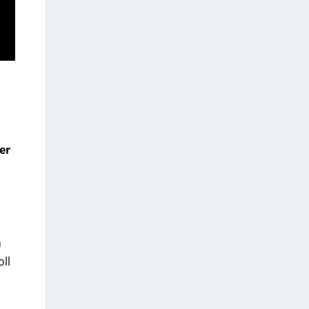
er
n
ll