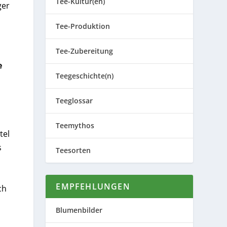
Tee-Kultur(en)
ger
Tee-Produktion
Tee-Zubereitung
e
Teegeschichte(n)
Teeglossar
Teemythos
tel
s
Teesorten
EMPFEHLUNGEN
ch
Blumenbilder