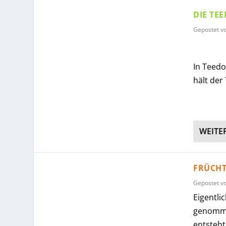
DIE TE
Gepostet v
In Teedo
hält der
WEITE
FRÜCHT
Gepostet v
Eigentli
genommen
entsteht