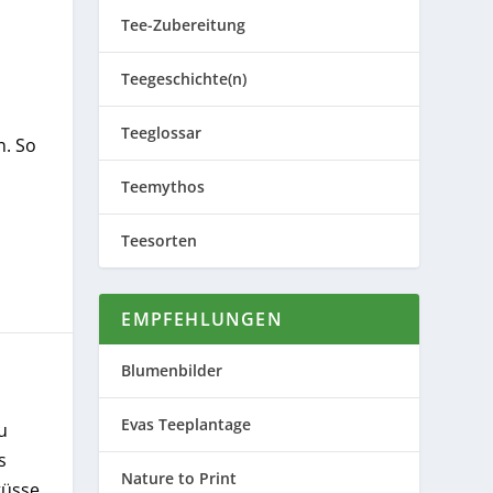
Tee-Zubereitung
Teegeschichte(n)
Teeglossar
n. So
Teemythos
Teesorten
EMPFEHLUNGEN
Blumenbilder
Evas Teeplantage
u
s
Nature to Print
güsse