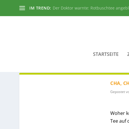
IM TREND:
Der Doktor warnte: Rotbuschtee angeb
STARTSEITE
AUTOR:
MONA JUNG
CHA, CH
Gepostet v
Woher k
Tee auf 