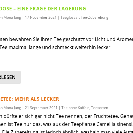
EDOSE – EINE FRAGE DER LAGERUNG
on
Mona Jung
|
17 November 2021
|
Teeglossar
,
Tee-Zubereitung
sen bewahren Sie Ihren Tee geschützt vor Licht und Arome
 Tee maximal lange und schmeckt weiterhin lecker.
RLESEN
ETEE: MEHR ALS LECKER
on
Mona Jung
|
21 September 2021
|
Tee ohne Koffein
,
Teesorten
ch dürfte er sich gar nicht Tee nennen, der Früchtetee. Gena
 ist Tee nur das, was aus der Teepflanze Camellia sinensi
. Die Zubereitung ist jedoch ähnlich, weshalb man viele Auf