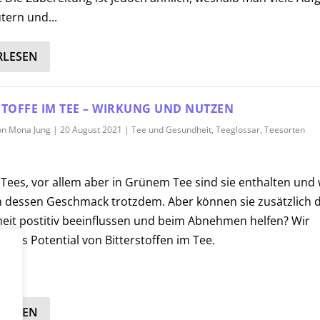
tern und...
RLESEN
STOFFE IM TEE – WIRKUNG UND NUTZEN
on
Mona Jung
|
20 August 2021
|
Tee und Gesundheit
,
Teeglossar
,
Teesorten
n Tees, vor allem aber in Grünem Tee sind sie enthalten und 
 dessen Geschmack trotzdem. Aber können sie zusätzlich d
it postitiv beeinflussen und beim Abnehmen helfen? Wir
 das Potential von Bitterstoffen im Tee.
RLESEN