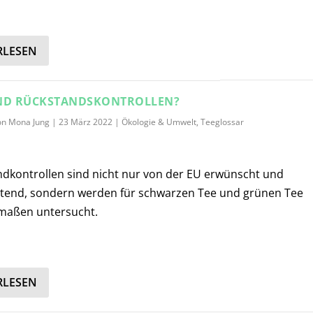
RLESEN
ND RÜCKSTANDSKONTROLLEN?
on
Mona Jung
|
23 März 2022
|
Ökologie & Umwelt
,
Teeglossar
dkontrollen sind nicht nur von der EU erwünscht und
htend, sondern werden für schwarzen Tee und grünen Tee
rmaßen untersucht.
RLESEN