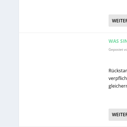
WEITE
WAS SI
Gepostet v
Rückstan
verpflic
gleiche
WEITE