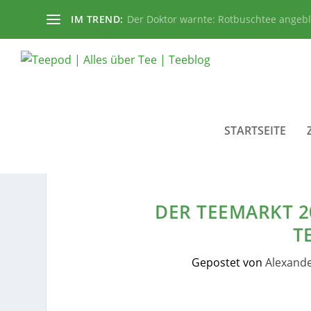
IM TREND:
Der Doktor warnte: Rotbuschtee angeb
STARTSEITE
DER TEEMARKT 20
T
Gepostet von
Alexand