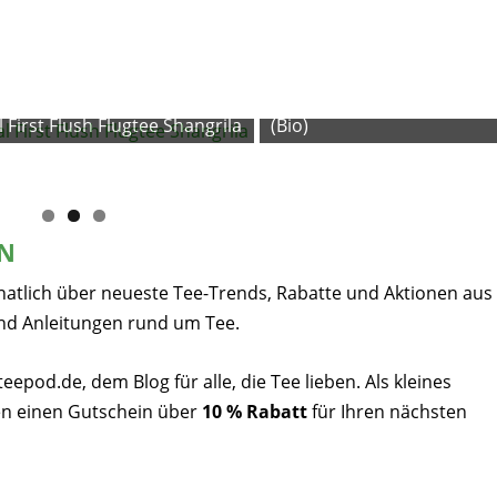
Flugtee Darjeeling Risheeha
Flush SFTGFOP Invoice-1 2
 First Flush Flugtee Shangrila
(Bio)
EN
natlich über neueste Tee-Trends, Rabatte und Aktionen aus
nd Anleitungen rund um Tee.
pod.de, dem Blog für alle, die Tee lieben. Als kleines
n einen Gutschein über
10 % Rabatt
für Ihren nächsten