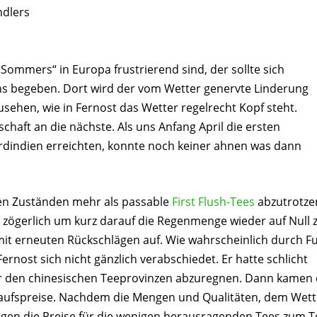
Sommers“ in Europa frustrierend sind, der sollte sich
s begeben. Dort wird der vom Wetter genervte Linderung
zusehen, wie in Fernost das Wetter regelrecht Kopf steht.
chaft an die nächste. Als uns Anfang April die ersten
indien erreichten, konnte noch keiner ahnen was dann
en Zuständen mehr als passable
First Flush-Tees
abzutrotze
nn zögerlich um kurz darauf die Regenmenge wieder auf Null 
mit erneuten Rückschlägen auf. Wie wahrscheinlich durch F
rnost sich nicht gänzlich verabschiedet. Er hatte schlicht
er den chinesischen Teeprovinzen abzuregnen. Dann kamen 
aufspreise. Nachdem die Mengen und Qualitäten, dem Wett
egen die Preise für die wenigen herausragenden Tees zum Te