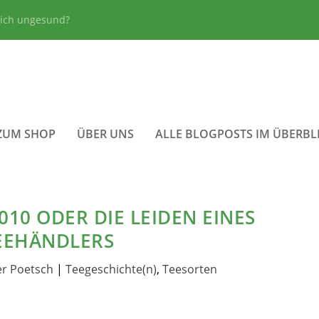
lich ungesund?
ZUM SHOP
ÜBER UNS
ALLE BLOGPOSTS IM ÜBERBL
10 ODER DIE LEIDEN EINES
EEHÄNDLERS
er Poetsch
|
Teegeschichte(n)
,
Teesorten