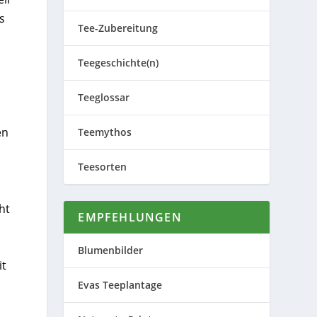
s
Tee-Zubereitung
Teegeschichte(n)
Teeglossar
en
Teemythos
Teesorten
ht
EMPFEHLUNGEN
Blumenbilder
it
Evas Teeplantage