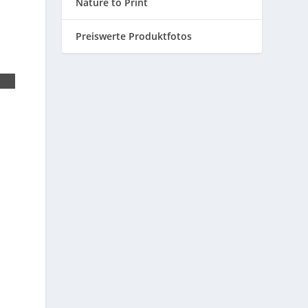
Nature to Print
Preiswerte Produktfotos
t First
022