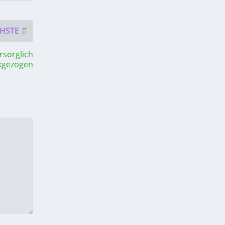
HSTE
rsorglich
kgezogen