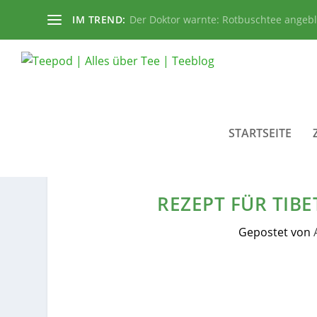
IM TREND:
Der Doktor warnte: Rotbuschtee angeb
STARTSEITE
REZEPT FÜR TIB
Gepostet von