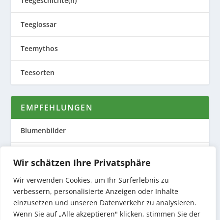
Teegeschichte(n)
Teeglossar
Teemythos
Teesorten
EMPFEHLUNGEN
Blumenbilder
Evas Teeplantage
Wir schätzen Ihre Privatsphäre
Nature to Print
Wir verwenden Cookies, um Ihr Surferlebnis zu
verbessern, personalisierte Anzeigen oder Inhalte
Preiswerte Produktfotos
einzusetzen und unseren Datenverkehr zu analysieren.
Wenn Sie auf „Alle akzeptieren" klicken, stimmen Sie der