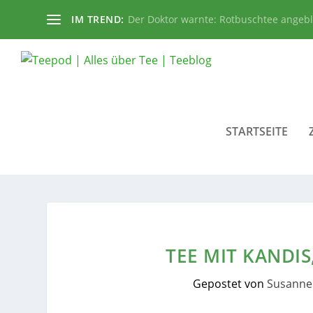
IM TREND:
Der Doktor warnte: Rotbuschtee angeb
STARTSEITE
TEE MIT KANDI
Gepostet von
Susanne