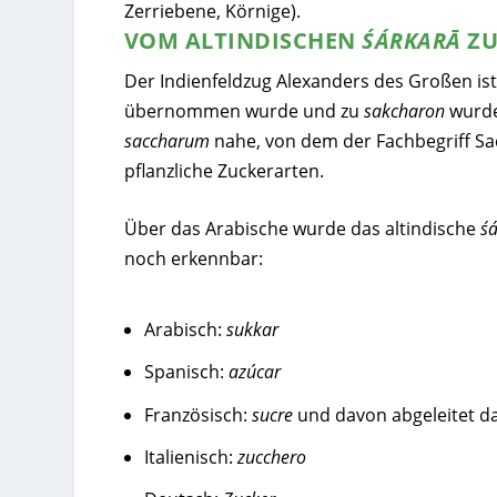
Zerriebene, Körnige).
VOM ALTINDISCHEN
ŚÁRKARĀ
Z
Der Indienfeldzug Alexanders des Großen ist
übernommen wurde und zu
sakcharon
wurde
saccharum
nahe, von dem der Fachbegriff Sac
pflanzliche Zuckerarten.
Über das Arabische wurde das altindische
ś
noch erkennbar:
Arabisch:
sukkar
Spanisch:
azúcar
Französisch:
sucre
und davon abgeleitet d
Italienisch:
zucchero