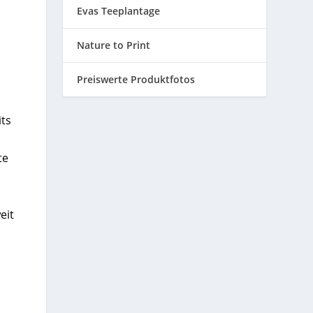
Evas Teeplantage
Nature to Print
Preiswerte Produktfotos
its
te
eit