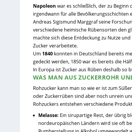
Napoleon
war es schließlich, der zu Beginn
irgendwann für alle Bevölkerungsschichten 
Andreas Sigismund Marggraf seine Forschungs
verschiedene heimische Rübensorten den gle
machte sich diese Entdeckung zu Nutze und e
Zucker verarbeitete.
Um
1840
konnten in Deutschland bereits me
gedeckt werden, 1850 war es bereits die Hälf
In Europa ist Zucker aus Rüben deshalb so bi
WAS MAN AUS ZUCKERROHR UN
Rohzucker kann man so wie er ist zum Süßen
oder Zuckerrüben sind aber noch unrein und
Rohzuckers entstehen verschiedene Produkt
Melasse:
Ein sirupartige Rest, der übrig bl
nordeuropäischen Ländern wird sie oft bei
Rumherstellung in Alkohol umgewandelt 