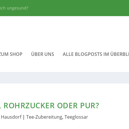
lich ungesund?
ZUM SHOP
ÜBER UNS
ALLE BLOGPOSTS IM ÜBERBL
S, ROHRZUCKER ODER PUR?
 Hausdorf
|
Tee-Zubereitung
,
Teeglossar