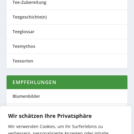
Tee-Zubereitung
Teegeschichte(n)
Teeglossar
Teemythos
Teesorten
EMPFEHLUNGEN
Blumenbilder
Evas Teeplantage
Wir schätzen Ihre Privatsphäre
Nature to Print
Wir verwenden Cookies, um Ihr Surferlebnis zu
verbessern, personalisierte Anzeigen oder Inhalte