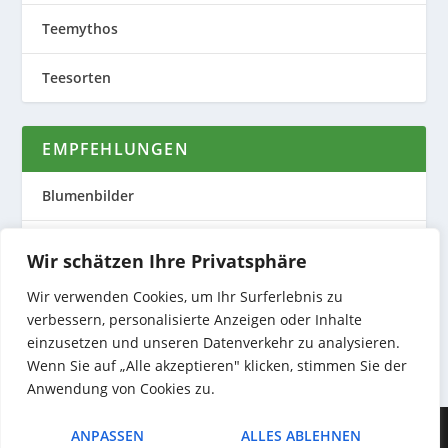
Teemythos
Teesorten
EMPFEHLUNGEN
Blumenbilder
Evas Teeplantage
Wir schätzen Ihre Privatsphäre
Nature to Print
Wir verwenden Cookies, um Ihr Surferlebnis zu
verbessern, personalisierte Anzeigen oder Inhalte
Preiswerte Produktfotos
einzusetzen und unseren Datenverkehr zu analysieren.
Wenn Sie auf „Alle akzeptieren" klicken, stimmen Sie der
Anwendung von Cookies zu.
Entworfen von
| Unterstützt von
Elegant Themes
WordPress
ANPASSEN
ALLES ABLEHNEN