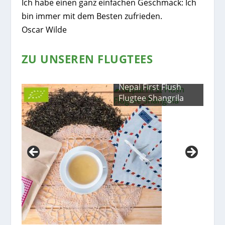
Ich habe einen ganz einfachen Geschmack: Ich
bin immer mit dem Besten zufrieden.
Oscar Wilde
ZU UNSEREN FLUGTEES
5
Nepal First Flush
Flugtee Shangrila
Flu
Ris
SFT
202