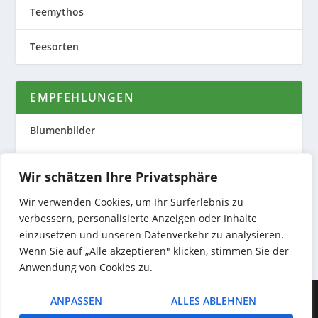
Teemythos
Teesorten
EMPFEHLUNGEN
Blumenbilder
Evas Teeplantage
Wir schätzen Ihre Privatsphäre
Nature to Print
Wir verwenden Cookies, um Ihr Surferlebnis zu
verbessern, personalisierte Anzeigen oder Inhalte
einzusetzen und unseren Datenverkehr zu analysieren.
Preiswerte Produktfotos
Wenn Sie auf „Alle akzeptieren" klicken, stimmen Sie der
Anwendung von Cookies zu.
Entworfen von
| Unterstützt von
Elegant Themes
WordPress
ANPASSEN
ALLES ABLEHNEN