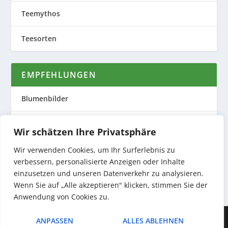
Teemythos
Teesorten
EMPFEHLUNGEN
Blumenbilder
Evas Teeplantage
Wir schätzen Ihre Privatsphäre
Nature to Print
Wir verwenden Cookies, um Ihr Surferlebnis zu
verbessern, personalisierte Anzeigen oder Inhalte
Preiswerte Produktfotos
einzusetzen und unseren Datenverkehr zu analysieren.
Wenn Sie auf „Alle akzeptieren" klicken, stimmen Sie der
Anwendung von Cookies zu.
Entworfen von
| Unterstützt von
Elegant Themes
WordPress
ANPASSEN
ALLES ABLEHNEN