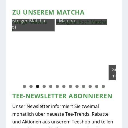
ZU UNSEREM MATCHA
Original Koch
a
Matcha
Grüntee Kusa Cha
mit Matcha (Bio)
Mat
0
1
2
3
TEE-NEWSLETTER ABONNIEREN
Unser Newsletter informiert Sie zweimal
monatlich über neueste Tee-Trends, Rabatte
und Aktionen aus unserem Teeshop und teilen