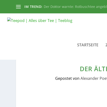
IM TREND:
Der Doktor warnte: Rotbuschtee angeb
STARTSEITE
DER ÄLT
Gepostet von
Alexander Poe