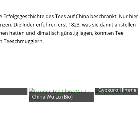
e Erfolgsgeschichte des Tees auf China beschränkt. Nur hie
zen. Die Inder erfuhren erst 1823, was sie damit anstellen
men hatten und klimatisch günstig lagen, konnten Tee
en Teeschmugglern.
Gyokuro Himmel
China Wu Lu (Bio)