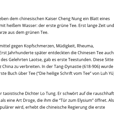
 neben dem chinesischen Kaiser Cheng Nung ein Blatt eines
it heißem Wasser: der erste grüne Tee. Erst lange Zeit un
arze aus dem grünen Tee.
lmittel gegen Kopfschmerzen, Müdigkeit, Rheuma,
Erst Jahrhunderte später entdeckten die Chinesen Tee auch
n des Gelehrten Laotse, gab es erste Teestunden. Diese Sitte
z China zu verbreiten. In der Tang-Dynastie (618-906) wurde
rste Buch über Tee (“Die heilige Schrift vom Tee” von Luh Yü
r taoistische Dichter Lo Tung. Er schwört auf die rauschhaf
als eine Art Droge, die ihm die “Tür zum Elysium” öffnet. Als
lärer wird, erhebt die chineische Regierung die erste