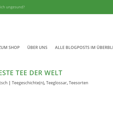
lich ungesund?
ZUM SHOP
ÜBER UNS
ALLE BLOGPOSTS IM ÜBERBL
ESTE TEE DER WELT
tsch
|
Teegeschichte(n)
,
Teeglossar
,
Teesorten