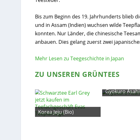
Teesteuer.
Bis zum Beginn des 19. Jahrhunderts blieb di
und in Assam (Indien) wuchsen wilde Teepflan
konnten. Nur Länder, die chinesische Teesa
anbauen. Dies gelang zuerst zwei japanisch
Mehr Lesen zu Teegeschichte in Japan
ZU UNSEREN GRÜNTEES
ga
Gyokuro Asahi
Korea Jeju (Bio)