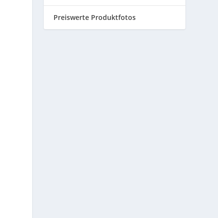
Preiswerte Produktfotos
Sencha Vanille
Sencha Ariake