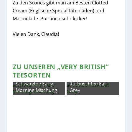
Zu den Scones gibt man am Besten Clotted
Cream (Englische Spezialitätenläden) und
Marmelade. Pur auch sehr lecker!
Vielen Dank, Claudia!
ZU UNSEREN „VERY BRITISH“
TEESORTEN
Schwarztee Early
Rotbuschtee Earl
Morning Mischung
Grey
ve