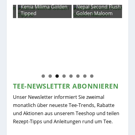
ush
Kenia Milima Golden
Nepal Second Flush
Tipped
Golden Maloom
Sch
Cra
TEE-NEWSLETTER ABONNIEREN
Unser Newsletter informiert Sie zweimal
monatlich über neueste Tee-Trends, Rabatte
und Aktionen aus unserem Teeshop und teilen
Rezept-Tipps und Anleitungen rund um Tee.