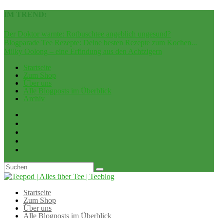
IM TREND:
Der Doktor warnte: Rotbuschtee angeblich ungesund?
Blogparade Tee Rezepte: Deine besten Rezepte zum Kochen...
Milky Oolong – eine Erfindung aus den Achtzigern
Startseite
Zum Shop
Über uns
Alle Blogposts im Überblick
Archiv
Startseite
Zum Shop
Über uns
Alle Blogposts im Überblick