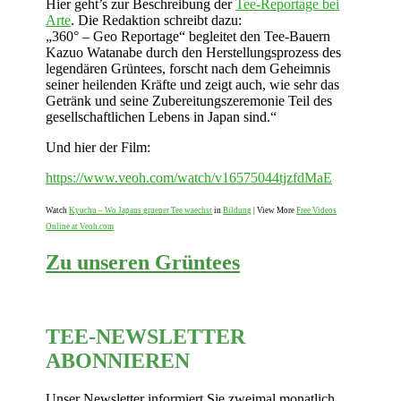
Hier geht’s zur Beschreibung der
Tee-Reportage bei
Arte
. Die Redaktion schreibt dazu:
„360° – Geo Reportage“ begleitet den Tee-Bauern
Kazuo Watanabe durch den Herstellungsprozess des
legendären Grüntees, forscht nach dem Geheimnis
seiner heilenden Kräfte und zeigt auch, wie sehr das
Getränk und seine Zubereitungszeremonie Teil des
gesellschaftlichen Lebens in Japan sind.“
Und hier der Film:
https://www.veoh.com/watch/v16575044tjzfdMaE
Watch
Kyuchu – Wo Japans gruener Tee waechst
in
Bildung
| View More
Free Videos
Online at Veoh.com
Zu unseren Grüntees
TEE-NEWSLETTER
ABONNIEREN
Unser Newsletter informiert Sie zweimal monatlich