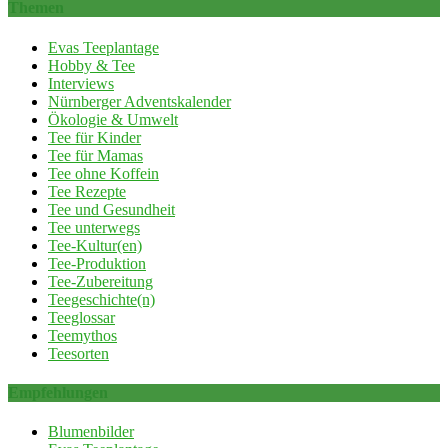
Themen
Evas Teeplantage
Hobby & Tee
Interviews
Nürnberger Adventskalender
Ökologie & Umwelt
Tee für Kinder
Tee für Mamas
Tee ohne Koffein
Tee Rezepte
Tee und Gesundheit
Tee unterwegs
Tee-Kultur(en)
Tee-Produktion
Tee-Zubereitung
Teegeschichte(n)
Teeglossar
Teemythos
Teesorten
Empfehlungen
Blumenbilder