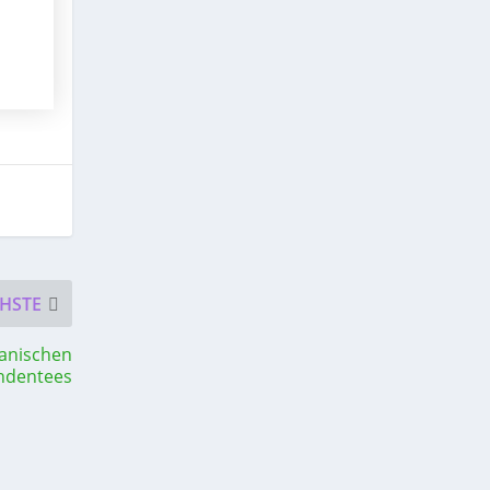
HSTE
anischen
ndentees