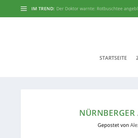
IM TREND:
Der Doktor warnte: Rotbuschtee angeb
STARTSEITE
NÜRNBERGER 
Gepostet von
Al