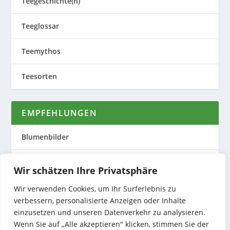
Teegeschichte(n)
Teeglossar
Teemythos
Teesorten
EMPFEHLUNGEN
Blumenbilder
Evas Teeplantage
Wir schätzen Ihre Privatsphäre
Nature to Print
Wir verwenden Cookies, um Ihr Surferlebnis zu
verbessern, personalisierte Anzeigen oder Inhalte
einzusetzen und unseren Datenverkehr zu analysieren.
Preiswerte Produktfotos
Wenn Sie auf „Alle akzeptieren" klicken, stimmen Sie der