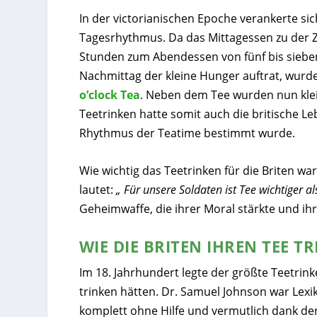
In der victorianischen Epoche verankerte s
Tagesrhythmus. Da das Mittagessen zu der 
Stunden zum Abendessen von fünf bis sieben
Nachmittag der kleine Hunger auftrat, wur
o’clock Tea
. Neben dem Tee wurden nun klei
Teetrinken hatte somit auch die britische L
Rhythmus der
Teatime
bestimmt wurde.
Wie wichtig das Teetrinken für die Briten war,
lautet:
„ Für unsere Soldaten ist Tee wichtiger al
Geheimwaffe, die ihrer Moral stärkte und ihr
WIE DIE BRITEN IHREN TEE T
Im 18. Jahrhundert legte der größte Teetrinke
trinken hätten. Dr. Samuel Johnson war Lex
komplett ohne Hilfe und vermutlich dank der