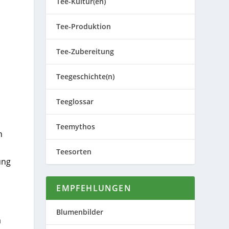
Tee-Kultur(en)
Tee-Produktion
Tee-Zubereitung
Teegeschichte(n)
Teeglossar
Teemythos
n
Teesorten
ung
EMPFEHLUNGEN
Blumenbilder
a