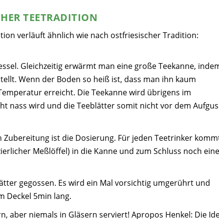
CHER TEETRADITION
ion verläuft ähnlich wie nach ostfriesischer Tradition:
essel. Gleichzeitig erwärmt man eine große Teekanne, inde
tellt. Wenn der Boden so heiß ist, dass man ihn kaum
 Temperatur erreicht. Die Teekanne wird übrigens im
ht nass wird und die Teeblätter somit nicht vor dem Aufgus
en Zubereitung ist die Dosierung. Für jeden Teetrinker komm
zierlicher Meßlöffel)
in die Kanne und zum Schluss noch ein
tter gegossen. Es wird ein Mal vorsichtig umgerührt und
em Deckel 5min lang.
, aber niemals in Gläsern serviert! Apropos Henkel: Die Id