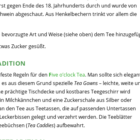
erst gegen Ende des 18. Jahrhunderts durch und wurde von
hwein abgeschaut. Aus Henkelbechern trinkt vor allem die
e bevorzugte Art und Weise (siehe oben) dem Tee hinzugefüg
twas Zucker gesüßt.
ADITION
feste Regeln für den
F
ive o’clock Tea
. Man sollte sich elegan
 es aus diesem Grund spezielle
Tea Gowns
– leichte, weite u
ine prächtige Tischdecke und kostbares Teegeschirr wird
n Milchkännchen und eine Zuckerschale aus Silber oder
 man den Tee aus Teetassen, die auf passenden Untertassen
 Leckerbissen gelegt und verzehrt werden. Die Teeblätter
Teebüchsen (
Tea Caddies
) aufbewahrt.