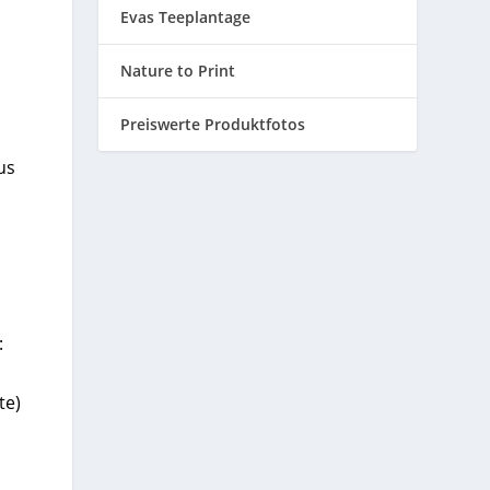
Evas Teeplantage
Nature to Print
Preiswerte Produktfotos
us
:
te)