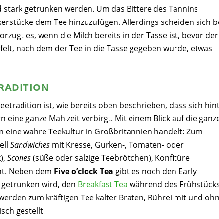
d stark getrunken werden. Um das Bittere des Tannins
kerstücke dem Tee hinzuzufügen. Allerdings scheiden sich b
vorzugt es, wenn die Milch bereits in der Tasse ist, bevor der
pfelt, nach dem der Tee in die Tasse gegeben wurde, etwas
TRADITION
etradition ist, wie bereits oben beschrieben, dass sich hin
 eine ganze Mahlzeit verbirgt. Mit einem Blick auf die ganz
um eine wahre Teekultur in Großbritannien handelt: Zum
ell
Sandwiches
mit Kresse, Gurken-, Tomaten- oder
),
Scones
(süße oder salzige Teebrötchen), Konfitüre
cht. Neben dem
Five o’clock Tea
gibt es noch den
Early
t getrunken wird, den
Breakfast Tea
während des Frühstück
erden zum kräftigen Tee kalter Braten, Rührei mit und oh
sch gestellt.