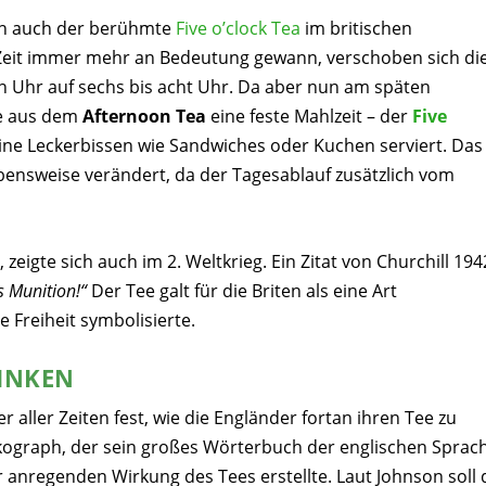
ich auch der berühmte
Five o’clock Tea
im britischen
Zeit immer mehr an Bedeutung gewann, verschoben sich di
 Uhr auf sechs bis acht Uhr. Da aber nun am späten
de aus dem
Afternoon Tea
eine feste Mahlzeit – der
Five
ne Leckerbissen wie Sandwiches oder Kuchen serviert. Das
ebensweise verändert, da der Tagesablauf zusätzlich vom
 zeigte sich auch im 2. Weltkrieg. Ein Zitat von Churchill 194
s Munition!“
Der Tee galt für die Briten als eine Art
e Freiheit symbolisierte.
RINKEN
r aller Zeiten fest, wie die Engländer fortan ihren Tee zu
ikograph, der sein großes Wörterbuch der englischen Sprac
 anregenden Wirkung des Tees erstellte. Laut Johnson soll 