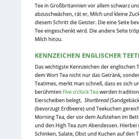
Tee in Großbritannien vor allem schwarz un
abzuschwächen, rät er, Milch und kleine Zuc
diesem Schritt die Geister. Die eine Seite be
Tee eingeschenkt wird. Die andere Seite trö
Milch hinzu.
KENNZEICHEN ENGLISCHER TEE
Das wichtigste Kennzeichen der englischen Te
dem Wort
Tea
nicht nur das Getränk, sondern
Teatimes, merkt man schnell, dass es sich 
berühmten
Five o’clock Tea
werden tradition
Eierscheiben belegt,
Shortbread
(Sandgebäck
(bevorzugt Erdbeere) und Teekuchen gerei
Morning Tea
, der vor dem Aufstehen im Bet
und den
High Tea
zum Abendessen. Hierbei w
Schinken, Salate, Obst und Kuchen auf den Ti