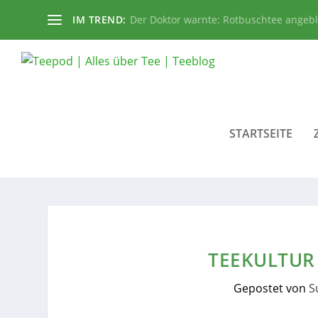
IM TREND:
Der Doktor warnte: Rotbuschtee angeb
STARTSEITE
TEEKULTUR 
Gepostet von
S