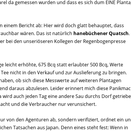
uarel da gemessen wurden und dass es sich dum EINE Plant
n einem Bericht ab: Hier wird doch glatt behauptet, dass
rauchbar wären. Das ist natürlich
hanebüchener Quatsch
.
 eher bei den unseriöseren Kollegen der Regenbogenpresse
ge leicht erhöhte, 675 Bcq statt erlaubter 500 Bcq, Werte
 Tee nicht in den Verkauf und zur Auslieferung zu bringen.
u haben, ob sich diese Messwerte auf weiteren Plantagen
Trend daraus abzulesen. Leider erinnert mich diese Panikma
wird auch jeden Tag eine andere Sau durchs Dorf getriebe
acht und die Verbraucher nur verunsichert.
nur von den Agenturen ab, sondern verifiziert, ordnet ein u
klichen Tatsachen aus Japan. Denn eines steht fest: Wenn in