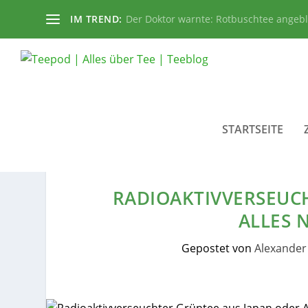
IM TREND:
Der Doktor warnte: Rotbuschtee angeb
STARTSEITE
RADIOAKTIVVERSEUC
ALLES 
Gepostet von
Alexander