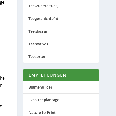
age
Tee-Zubereitung
Teegeschichte(n)
Teeglossar
Teemythos
Teesorten
EMPFEHLUNGEN
che
n,
Blumenbilder
Evas Teeplantage
nd
Nature to Print