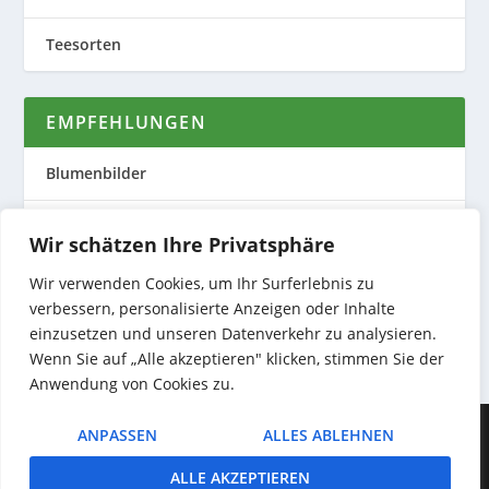
Teesorten
EMPFEHLUNGEN
Blumenbilder
Evas Teeplantage
Wir schätzen Ihre Privatsphäre
Nature to Print
Wir verwenden Cookies, um Ihr Surferlebnis zu
verbessern, personalisierte Anzeigen oder Inhalte
Preiswerte Produktfotos
einzusetzen und unseren Datenverkehr zu analysieren.
Wenn Sie auf „Alle akzeptieren" klicken, stimmen Sie der
Anwendung von Cookies zu.
Entworfen von
| Unterstützt von
Elegant Themes
WordPress
ANPASSEN
ALLES ABLEHNEN
ALLE AKZEPTIEREN