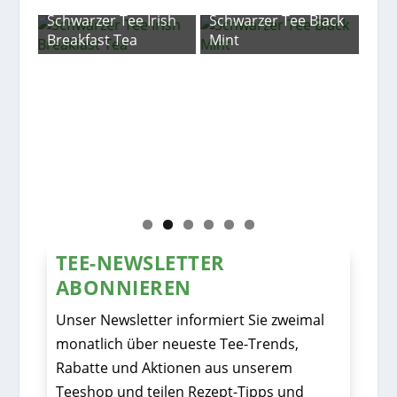
ee Irish
Schwarzer Tee Black
ea
Mint
Rotbuschtee
Supergrade Natur
TEE-NEWSLETTER
ABONNIEREN
Unser Newsletter informiert Sie zweimal
monatlich über neueste Tee-Trends,
Rabatte und Aktionen aus unserem
Teeshop und teilen Rezept-Tipps und